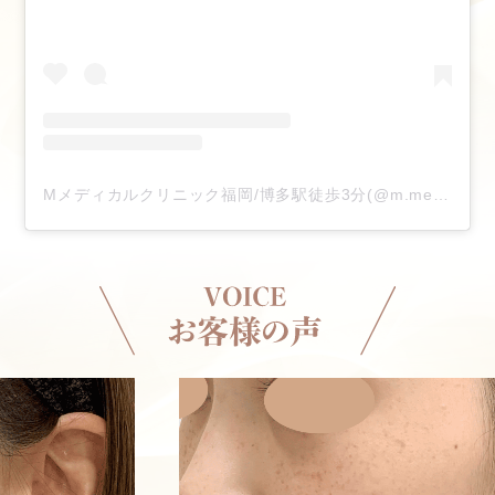
Mメディカルクリニック福岡/博多駅徒歩3分(@m.medical.clinic.fukuoka)がシェアした投稿